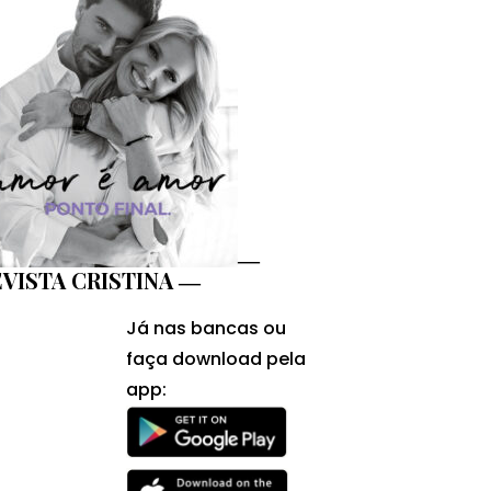
―
VISTA CRISTINA ―
Já nas bancas ou
faça download pela
app: