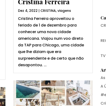
Cristina Ferreira
Dez 4, 2022
|
CRISTINA
,
viagens
Ca
Cristina Ferreira aproveitou o
feriado de 1 de dezembro para
CR
conhecer uma nova cidade
americana. Viajou num voo direto
RE
s
da TAP para Chicago, uma cidade
que lhe diziam que era
TV
surpreendente e de certo que não
desapontou. ...
Ar
As
A 
#e
Cri