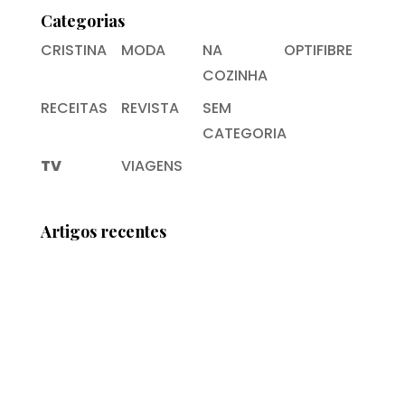
Categorias
CRISTINA
MODA
NA
OPTIFIBRE
COZINHA
RECEITAS
REVISTA
SEM
CATEGORIA
TV
VIAGENS
Artigos recentes
As viagens de Cristina Ferreira
A ÚLTIMA é ESPECIAL
#eusouGIRA
Cristina Ferreira brilha na última gala do
Secret Story