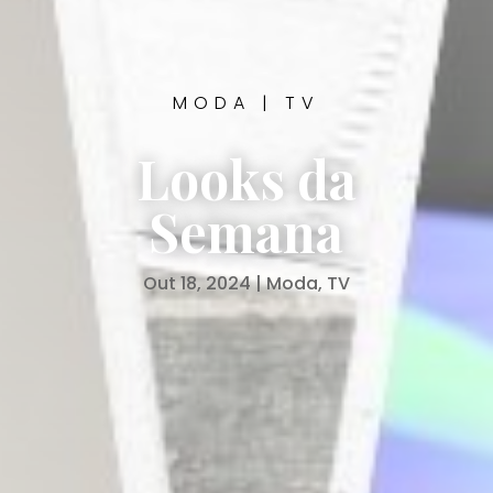
MODA
|
TV
Looks da
Semana
Out 18, 2024
|
Moda
,
TV