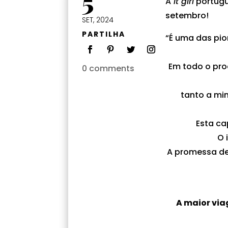
5
A
it girl
portugu
setembro!
SET, 2024
PARTILHA
“É uma das pio
Em todo o pro
0 comments
tanto a mi
Esta ca
O 
A promessa de
A maior vi