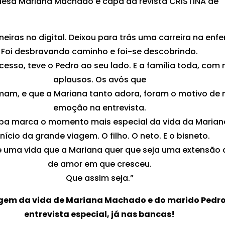
esa Mariana Machado é capa da revista CRISTINA de
neiras no digital. Deixou para trás uma carreira na en
Foi desbravando caminho e foi-se descobrindo.
cesso, teve o Pedro ao seu lado. E a família toda, com
aplausos. Os avós que
mam, e que a Mariana tanto adora, foram o motivo de 
emoção na entrevista.
pa marca o momento mais especial da vida da Marian
início da grande viagem. O filho. O neto. E o bisneto.
 uma vida que a Mariana quer que seja uma extensão 
de amor em que cresceu.
Que assim seja.”
agem da vida de Mariana Machado e do marido Pedr
entrevista especial, já nas bancas!