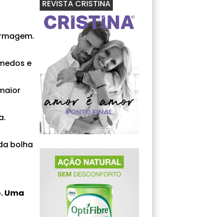
REVISTA CRISTINA
fermagem.
 medos e
maior
a.
da bolha
o. Uma